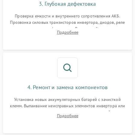
3. Глубокая дефектовка
Поломка системы защиты
1000 ₽
Подробнее →
от перегрузок
Проверка емкости и внутреннего сопротивления АКБ.
Прозвонка силовых транзисторов инвертора, диодов, реле
Неисправность системы
переключения и трансформатора. Визуальный поиск вздутых
Подробнее
защиты от короткого
1500 ₽
Подробнее →
конденсаторов и прогаров на печатной плате.
замыкания
Повреждение системы
1000 ₽
Подробнее →
защиты от перегрева
Неисправность системы
защиты от
1500 ₽
Подробнее →
перенапряжения
4. Ремонт и замена компонентов
Установка новых аккумуляторных батарей с зачисткой
клемм. Выпаивание неисправных элементов инвертора или
цепи зарядки и монтаж новых радиодеталей.
Подробнее
Восстановление поврежденных токоведущих дорожек и
замена реле.