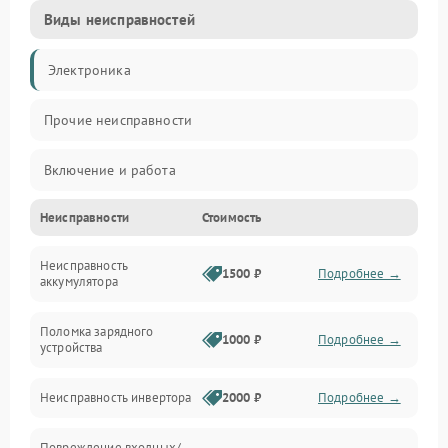
Виды неисправностей
Электроника
Прочие неисправности
Включение и работа
Неисправности
Стоимость
Работа с нагрузкой
Неисправность
Звук и индикация
1500 ₽
Подробнее →
аккумулятора
Питание и режимы
Поломка зарядного
1000 ₽
Подробнее →
устройства
Интерфейсы и связь
Неисправность инвертора
2000 ₽
Подробнее →
Температура и эксплуатация
Повреждение входных/