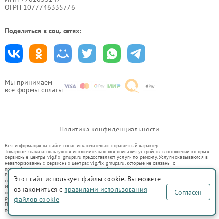
ОГРН 1077746335776
Поделиться в соц. сетях:
Мы принимаем
все формы оплаты
Политика конфиденциальности
Вся информация на сайте носит исключительно справочный характер.
Товарные знаки используются исключительно для описания устройств, в отношении которых
сервисные центры vlg.fix-gmups.ru предоставляют услуги по ремонту. Услуги оказываются в
неавторизованных сервисных центрах vlg.fix-gmups.ru, которые не связаны с
правообладателями товарных знаков или их официальными представителями.
Ремонт осуществляется для устройств, уже введенных в гражданский оборот в соответствии
Этот сайт использует файлы cookie. Вы можете
со статьей 1487 ГК РФ.
Использование товарных знаков не преследует цели индивидуализации услуг или введения
ознакомиться с
правилами использования
Согласен
потребителей в заблуждение, а служит для информирования о предоставляемых услугах по
ремонту техники указанных брендов.
файлов cookie
Представленная на сайте информация не является публичной офертой, определяемой
положениями Статьи 437(2) Гражданского кодекса РФ