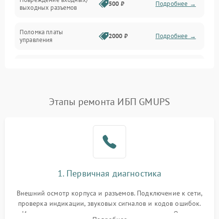
500 ₽
Подробнее →
выходных разъемов
Механические повреждения
Поломка платы
Механика
2000 ₽
Подробнее →
управления
Неисправность
3000 ₽
Подробнее →
трансформатора
Повреждение
Этапы ремонта ИБП GMUPS
500 ₽
Подробнее →
конденсаторов
Поломка предохранителя
100 ₽
Подробнее →
Неисправность системы
1000 ₽
Подробнее →
охлаждения
1. Первичная диагностика
Неисправность
500 ₽
Подробнее →
Внешний осмотр корпуса и разъемов. Подключение к сети,
индикаторов
проверка индикации, звуковых сигналов и кодов ошибок.
Измерение входного и выходного напряжения. Оценка
Поломка фильтров