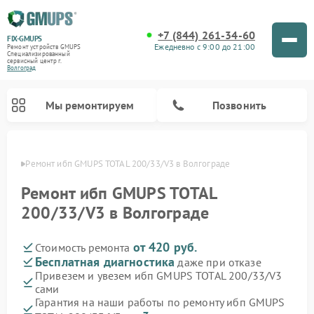
+7 (844) 261-34-60
FIX-GMUPS
Ежедневно с 9:00 до 21:00
Ремонт устройств GMUPS
Специализированный
cервисный центр г.
Волгоград
Мы ремонтируем
Позвонить
граде
Ремонт ибп GMUPS TOTAL 200/33/V3 в Волгограде
Ремонт ибп GMUPS TOTAL
200/33/V3 в Волгограде
от 420 руб.
Стоимость ремонта
Бесплатная диагностика
даже при отказе
Привезем и увезем ибп GMUPS TOTAL 200/33/V3
сами
Гарантия на наши работы по ремонту ибп GMUPS