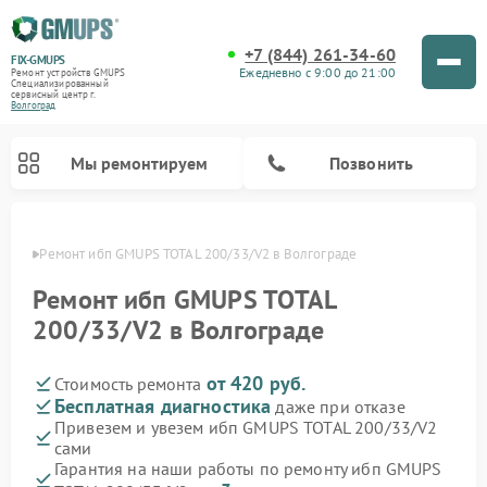
+7 (844) 261-34-60
FIX-GMUPS
Ежедневно с 9:00 до 21:00
Ремонт устройств GMUPS
Специализированный
cервисный центр г.
Волгоград
Мы ремонтируем
Позвонить
граде
Ремонт ибп GMUPS TOTAL 200/33/V2 в Волгограде
Ремонт ибп GMUPS TOTAL
200/33/V2 в Волгограде
от 420 руб.
Стоимость ремонта
Бесплатная диагностика
даже при отказе
Привезем и увезем ибп GMUPS TOTAL 200/33/V2
сами
Гарантия на наши работы по ремонту ибп GMUPS