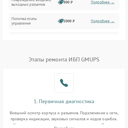
500 ₽
Подробнее →
выходных разъемов
Механические повреждения
Поломка платы
Механика
2000 ₽
Подробнее →
управления
Неисправность
3000 ₽
Подробнее →
трансформатора
Повреждение
Этапы ремонта ИБП GMUPS
500 ₽
Подробнее →
конденсаторов
Поломка предохранителя
100 ₽
Подробнее →
Неисправность системы
1000 ₽
Подробнее →
охлаждения
1. Первичная диагностика
Неисправность
500 ₽
Подробнее →
Внешний осмотр корпуса и разъемов. Подключение к сети,
индикаторов
проверка индикации, звуковых сигналов и кодов ошибок.
Измерение входного и выходного напряжения. Оценка
Поломка фильтров