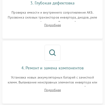
3. Глубокая дефектовка
Поломка системы защиты
1000 ₽
Подробнее →
от перегрузок
Проверка емкости и внутреннего сопротивления АКБ.
Прозвонка силовых транзисторов инвертора, диодов, реле
Неисправность системы
переключения и трансформатора. Визуальный поиск вздутых
Подробнее
защиты от короткого
1500 ₽
Подробнее →
конденсаторов и прогаров на печатной плате.
замыкания
Повреждение системы
1000 ₽
Подробнее →
защиты от перегрева
Неисправность системы
защиты от
1500 ₽
Подробнее →
перенапряжения
4. Ремонт и замена компонентов
Установка новых аккумуляторных батарей с зачисткой
клемм. Выпаивание неисправных элементов инвертора или
цепи зарядки и монтаж новых радиодеталей.
Подробнее
Восстановление поврежденных токоведущих дорожек и
замена реле.