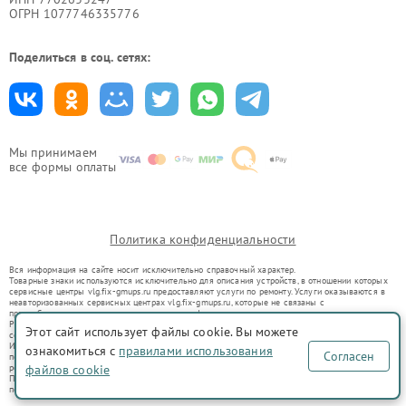
ОГРН 1077746335776
Поделиться в соц. сетях:
Мы принимаем
все формы оплаты
Политика конфиденциальности
Вся информация на сайте носит исключительно справочный характер.
Товарные знаки используются исключительно для описания устройств, в отношении которых
сервисные центры vlg.fix-gmups.ru предоставляют услуги по ремонту. Услуги оказываются в
неавторизованных сервисных центрах vlg.fix-gmups.ru, которые не связаны с
правообладателями товарных знаков или их официальными представителями.
Ремонт осуществляется для устройств, уже введенных в гражданский оборот в соответствии
Этот сайт использует файлы cookie. Вы можете
со статьей 1487 ГК РФ.
Использование товарных знаков не преследует цели индивидуализации услуг или введения
ознакомиться с
правилами использования
Согласен
потребителей в заблуждение, а служит для информирования о предоставляемых услугах по
ремонту техники указанных брендов.
файлов cookie
Представленная на сайте информация не является публичной офертой, определяемой
положениями Статьи 437(2) Гражданского кодекса РФ