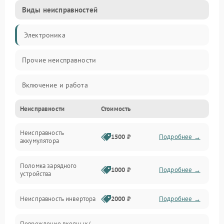
Виды неисправностей
Электроника
Прочие неисправности
Включение и работа
Неисправности
Стоимость
Работа с нагрузкой
Неисправность
Звук и индикация
1500 ₽
Подробнее →
аккумулятора
Питание и режимы
Поломка зарядного
1000 ₽
Подробнее →
устройства
Интерфейсы и связь
Неисправность инвертора
2000 ₽
Подробнее →
Температура и эксплуатация
Повреждение входных/