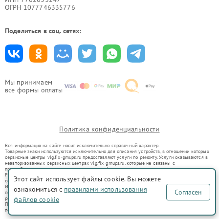
ОГРН 1077746335776
Поделиться в соц. сетях:
Мы принимаем
все формы оплаты
Политика конфиденциальности
Вся информация на сайте носит исключительно справочный характер.
Товарные знаки используются исключительно для описания устройств, в отношении которых
сервисные центры vlg.fix-gmups.ru предоставляют услуги по ремонту. Услуги оказываются в
неавторизованных сервисных центрах vlg.fix-gmups.ru, которые не связаны с
правообладателями товарных знаков или их официальными представителями.
Ремонт осуществляется для устройств, уже введенных в гражданский оборот в соответствии
Этот сайт использует файлы cookie. Вы можете
со статьей 1487 ГК РФ.
Использование товарных знаков не преследует цели индивидуализации услуг или введения
ознакомиться с
правилами использования
Согласен
потребителей в заблуждение, а служит для информирования о предоставляемых услугах по
ремонту техники указанных брендов.
файлов cookie
Представленная на сайте информация не является публичной офертой, определяемой
положениями Статьи 437(2) Гражданского кодекса РФ