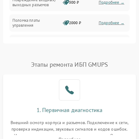
500 ₽
Подробнее →
выходных разъемов
Механические повреждения
Поломка платы
Механика
2000 ₽
Подробнее →
управления
Неисправность
3000 ₽
Подробнее →
трансформатора
Повреждение
Этапы ремонта ИБП GMUPS
500 ₽
Подробнее →
конденсаторов
Поломка предохранителя
100 ₽
Подробнее →
Неисправность системы
1000 ₽
Подробнее →
охлаждения
1. Первичная диагностика
Неисправность
500 ₽
Подробнее →
Внешний осмотр корпуса и разъемов. Подключение к сети,
индикаторов
проверка индикации, звуковых сигналов и кодов ошибок.
Измерение входного и выходного напряжения. Оценка
Поломка фильтров