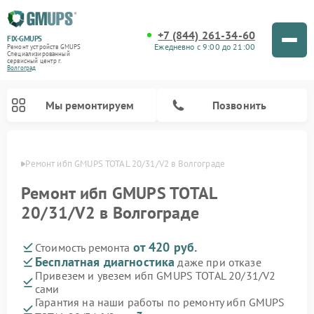
+7 (844) 261-34-60
FIX-GMUPS
Ежедневно с 9:00 до 21:00
Ремонт устройств GMUPS
Специализированный
cервисный центр г.
Волгоград
Мы ремонтируем
Позвонить
граде
Ремонт ибп GMUPS TOTAL 20/31/V2 в Волгограде
Ремонт ибп GMUPS TOTAL
20/31/V2 в Волгограде
от 420 руб.
Стоимость ремонта
Бесплатная диагностика
даже при отказе
Привезем и увезем ибп GMUPS TOTAL 20/31/V2
сами
Гарантия на наши работы по ремонту ибп GMUPS