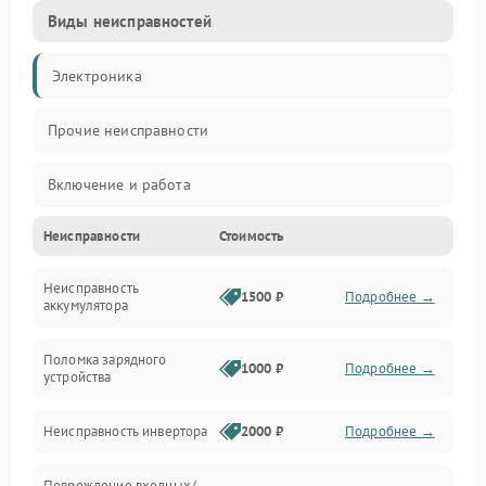
Виды неисправностей
Электроника
Прочие неисправности
Включение и работа
Неисправности
Стоимость
Работа с нагрузкой
Неисправность
Звук и индикация
1500 ₽
Подробнее →
аккумулятора
Питание и режимы
Поломка зарядного
1000 ₽
Подробнее →
устройства
Интерфейсы и связь
Неисправность инвертора
2000 ₽
Подробнее →
Температура и эксплуатация
Повреждение входных/