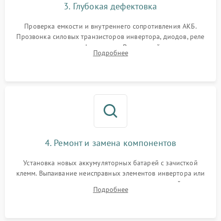
3. Глубокая дефектовка
Поломка системы защиты
1000 ₽
Подробнее →
от перегрузок
Проверка емкости и внутреннего сопротивления АКБ.
Прозвонка силовых транзисторов инвертора, диодов, реле
Неисправность системы
переключения и трансформатора. Визуальный поиск вздутых
Подробнее
защиты от короткого
1500 ₽
Подробнее →
конденсаторов и прогаров на печатной плате.
замыкания
Повреждение системы
1000 ₽
Подробнее →
защиты от перегрева
Неисправность системы
защиты от
1500 ₽
Подробнее →
перенапряжения
4. Ремонт и замена компонентов
Установка новых аккумуляторных батарей с зачисткой
клемм. Выпаивание неисправных элементов инвертора или
цепи зарядки и монтаж новых радиодеталей.
Подробнее
Восстановление поврежденных токоведущих дорожек и
замена реле.