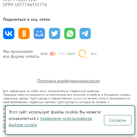
ОГРН 1077746335776
Поделиться в соц. сетях:
Мы принимаем
все формы оплаты
Политика конфиденциальности
Вся информация на сайте носит исключительно справочный характер.
Товарные знаки используются исключительно для описания устройств, в отношении которых
сервисные центры vlg.fix-gmups.ru предоставляют услуги по ремонту. Услуги оказываются в
неавторизованных сервисных центрах vlg.fix-gmups.ru, которые не связаны с
правообладателями товарных знаков или их официальными представителями.
Ремонт осуществляется для устройств, уже введенных в гражданский оборот в соответствии
Этот сайт использует файлы cookie. Вы можете
со статьей 1487 ГК РФ.
Использование товарных знаков не преследует цели индивидуализации услуг или введения
ознакомиться с
правилами использования
Согласен
потребителей в заблуждение, а служит для информирования о предоставляемых услугах по
ремонту техники указанных брендов.
файлов cookie
Представленная на сайте информация не является публичной офертой, определяемой
положениями Статьи 437(2) Гражданского кодекса РФ