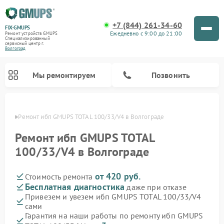
+7 (844) 261-34-60
FIX-GMUPS
Ежедневно с 9:00 до 21:00
Ремонт устройств GMUPS
Специализированный
cервисный центр г.
Волгоград
Мы ремонтируем
Позвонить
граде
Ремонт ибп GMUPS TOTAL 100/33/V4 в Волгограде
Ремонт ибп GMUPS TOTAL
100/33/V4 в Волгограде
от 420 руб.
Стоимость ремонта
Бесплатная диагностика
даже при отказе
Привезем и увезем ибп GMUPS TOTAL 100/33/V4
сами
Гарантия на наши работы по ремонту ибп GMUPS