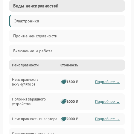
Виды неисправностей
Электроника
Прочие неисправности
Включение и работа
Неисправности
Стоимость
Работа с нагрузкой
Неисправность
Звук и индикация
1500 ₽
Подробнее →
аккумулятора
Питание и режимы
Поломка зарядного
1000 ₽
Подробнее →
устройства
Интерфейсы и связь
Неисправность инвертора
2000 ₽
Подробнее →
Температура и эксплуатация
Повреждение входных/