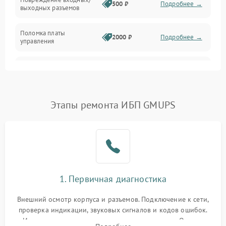
500 ₽
Подробнее →
выходных разъемов
Механические повреждения
Поломка платы
Механика
2000 ₽
Подробнее →
управления
Неисправность
3000 ₽
Подробнее →
трансформатора
Повреждение
Этапы ремонта ИБП GMUPS
500 ₽
Подробнее →
конденсаторов
Поломка предохранителя
100 ₽
Подробнее →
Неисправность системы
1000 ₽
Подробнее →
охлаждения
1. Первичная диагностика
Неисправность
500 ₽
Подробнее →
Внешний осмотр корпуса и разъемов. Подключение к сети,
индикаторов
проверка индикации, звуковых сигналов и кодов ошибок.
Измерение входного и выходного напряжения. Оценка
Поломка фильтров