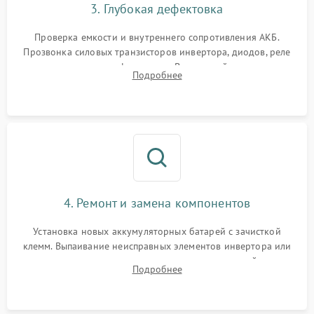
3. Глубокая дефектовка
Поломка системы защиты
1000 ₽
Подробнее →
от перегрузок
Проверка емкости и внутреннего сопротивления АКБ.
Прозвонка силовых транзисторов инвертора, диодов, реле
Неисправность системы
переключения и трансформатора. Визуальный поиск вздутых
Подробнее
защиты от короткого
1500 ₽
Подробнее →
конденсаторов и прогаров на печатной плате.
замыкания
Повреждение системы
1000 ₽
Подробнее →
защиты от перегрева
Неисправность системы
защиты от
1500 ₽
Подробнее →
перенапряжения
4. Ремонт и замена компонентов
Установка новых аккумуляторных батарей с зачисткой
клемм. Выпаивание неисправных элементов инвертора или
цепи зарядки и монтаж новых радиодеталей.
Подробнее
Восстановление поврежденных токоведущих дорожек и
замена реле.