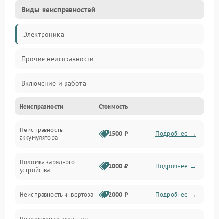
Виды неисправностей
Электроника
Прочие неисправности
Включение и работа
Неисправности
Стоимость
Работа с нагрузкой
Неисправность
Звук и индикация
1500 ₽
Подробнее →
аккумулятора
Питание и режимы
Поломка зарядного
1000 ₽
Подробнее →
устройства
Интерфейсы и связь
Неисправность инвертора
2000 ₽
Подробнее →
Температура и эксплуатация
Повреждение входных/