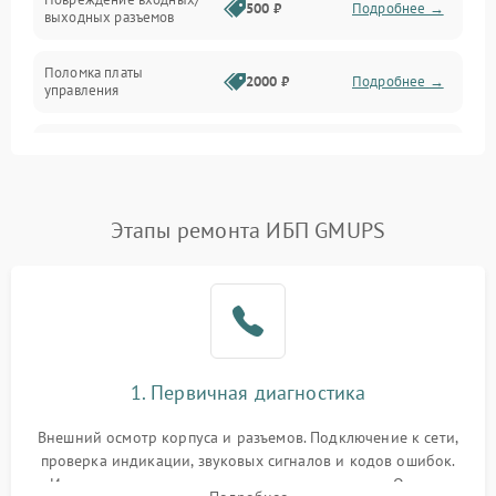
500 ₽
Подробнее →
выходных разъемов
Механические повреждения
Поломка платы
Механика
2000 ₽
Подробнее →
управления
Неисправность
3000 ₽
Подробнее →
трансформатора
Повреждение
Этапы ремонта ИБП GMUPS
500 ₽
Подробнее →
конденсаторов
Поломка предохранителя
100 ₽
Подробнее →
Неисправность системы
1000 ₽
Подробнее →
охлаждения
1. Первичная диагностика
Неисправность
500 ₽
Подробнее →
Внешний осмотр корпуса и разъемов. Подключение к сети,
индикаторов
проверка индикации, звуковых сигналов и кодов ошибок.
Измерение входного и выходного напряжения. Оценка
Поломка фильтров