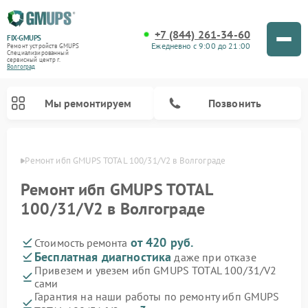
+7 (844) 261-34-60
FIX-GMUPS
Ежедневно с 9:00 до 21:00
Ремонт устройств GMUPS
Специализированный
cервисный центр г.
Волгоград
Мы ремонтируем
Позвонить
граде
Ремонт ибп GMUPS TOTAL 100/31/V2 в Волгограде
Ремонт ибп GMUPS TOTAL
100/31/V2 в Волгограде
от 420 руб.
Стоимость ремонта
Бесплатная диагностика
даже при отказе
Привезем и увезем ибп GMUPS TOTAL 100/31/V2
сами
Гарантия на наши работы по ремонту ибп GMUPS