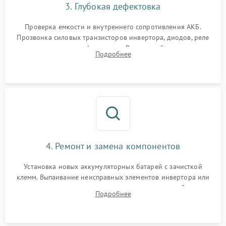
3. Глубокая дефектовка
Поломка системы защиты
1000 ₽
Подробнее →
от перегрузок
Проверка емкости и внутреннего сопротивления АКБ.
Прозвонка силовых транзисторов инвертора, диодов, реле
Неисправность системы
переключения и трансформатора. Визуальный поиск вздутых
Подробнее
защиты от короткого
1500 ₽
Подробнее →
конденсаторов и прогаров на печатной плате.
замыкания
Повреждение системы
1000 ₽
Подробнее →
защиты от перегрева
Неисправность системы
защиты от
1500 ₽
Подробнее →
перенапряжения
4. Ремонт и замена компонентов
Установка новых аккумуляторных батарей с зачисткой
клемм. Выпаивание неисправных элементов инвертора или
цепи зарядки и монтаж новых радиодеталей.
Подробнее
Восстановление поврежденных токоведущих дорожек и
замена реле.