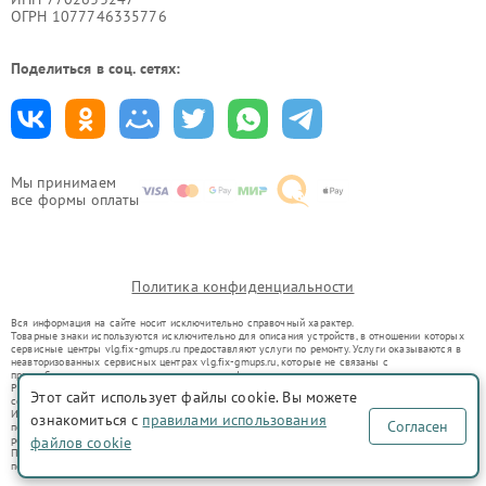
ОГРН 1077746335776
Поделиться в соц. сетях:
Мы принимаем
все формы оплаты
Политика конфиденциальности
Вся информация на сайте носит исключительно справочный характер.
Товарные знаки используются исключительно для описания устройств, в отношении которых
сервисные центры vlg.fix-gmups.ru предоставляют услуги по ремонту. Услуги оказываются в
неавторизованных сервисных центрах vlg.fix-gmups.ru, которые не связаны с
правообладателями товарных знаков или их официальными представителями.
Ремонт осуществляется для устройств, уже введенных в гражданский оборот в соответствии
Этот сайт использует файлы cookie. Вы можете
со статьей 1487 ГК РФ.
Использование товарных знаков не преследует цели индивидуализации услуг или введения
ознакомиться с
правилами использования
Согласен
потребителей в заблуждение, а служит для информирования о предоставляемых услугах по
ремонту техники указанных брендов.
файлов cookie
Представленная на сайте информация не является публичной офертой, определяемой
положениями Статьи 437(2) Гражданского кодекса РФ