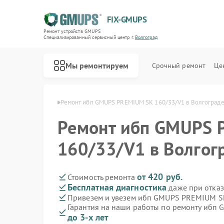
FIX-GMUPS
Ремонт устройств GMUPS
Специализированный cервисный центр г.
Волгоград
Мы ремонтируем
Срочный ремонт
Це
GMUPS в Волгограде
Ремонт ибп GMUPS PREMIUM SK 160/33/V1 в Волгоград
Ремонт ибп GMUPS 
160/33/V1 в Волгог
от 420 руб.
Стоимость ремонта
Бесплатная диагностика
даже при отказ
Привезем и увезем ибп GMUPS PREMIUM S
Гарантия на наши работы по ремонту ибп
до 3-х лет