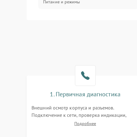
Питание и режимы
Интерфейсы и связь
Температура и эксплуатация
Механические повреждения
Механика
1. Первичная диагностика
Внешний осмотр корпуса и разъемов.
Подключение к сети, проверка индикации,
звуковых сигналов и кодов ошибок. Измерение
Подробнее
входного и выходного напряжения. Оценка