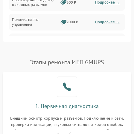
500 ₽
Подробнее →
выходных разъемов
Механические повреждения
Поломка платы
Механика
2000 ₽
Подробнее →
управления
Неисправность
3000 ₽
Подробнее →
трансформатора
Повреждение
Этапы ремонта ИБП GMUPS
500 ₽
Подробнее →
конденсаторов
Поломка предохранителя
100 ₽
Подробнее →
Неисправность системы
1000 ₽
Подробнее →
охлаждения
1. Первичная диагностика
Неисправность
500 ₽
Подробнее →
Внешний осмотр корпуса и разъемов. Подключение к сети,
индикаторов
проверка индикации, звуковых сигналов и кодов ошибок.
Измерение входного и выходного напряжения. Оценка
Поломка фильтров