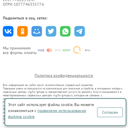
ОГРН 1077746335776
Поделиться в соц. сетях:
Мы принимаем
все формы оплаты
Политика конфиденциальности
Вся информация на сайте носит исключительно справочный характер.
Товарные знаки используются исключительно для описания устройств, в отношении которых
сервисные центры vlg.fix-gmups.ru предоставляют услуги по ремонту. Услуги оказываются в
неавторизованных сервисных центрах vlg.fix-gmups.ru, которые не связаны с
правообладателями товарных знаков или их официальными представителями.
Ремонт осуществляется для устройств, уже введенных в гражданский оборот в соответствии
Этот сайт использует файлы cookie. Вы можете
со статьей 1487 ГК РФ.
Использование товарных знаков не преследует цели индивидуализации услуг или введения
ознакомиться с
правилами использования
Согласен
потребителей в заблуждение, а служит для информирования о предоставляемых услугах по
ремонту техники указанных брендов.
файлов cookie
Представленная на сайте информация не является публичной офертой, определяемой
положениями Статьи 437(2) Гражданского кодекса РФ