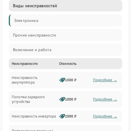
Виды неисправностей
Электроника
Прочие неисправности
Включение и работа
Неисправности
Стоимость
Работа с нагрузкой
Неисправность
Звук и индикация
1500 ₽
Подробнее →
аккумулятора
Питание и режимы
Поломка зарядного
1000 ₽
Подробнее →
устройства
Интерфейсы и связь
Неисправность инвертора
2000 ₽
Подробнее →
Температура и эксплуатация
Повреждение входных/