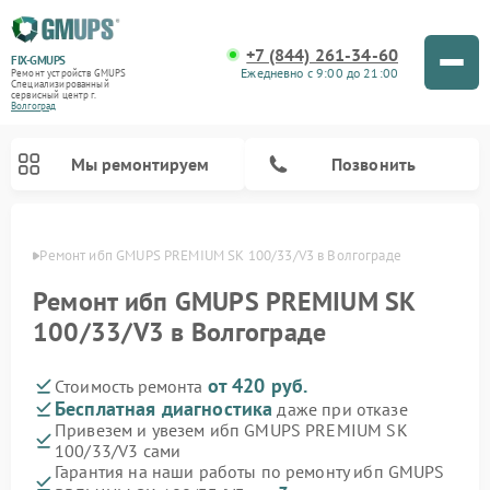
+7 (844) 261-34-60
FIX-GMUPS
Ежедневно с 9:00 до 21:00
Ремонт устройств GMUPS
Специализированный
cервисный центр г.
Волгоград
Мы ремонтируем
Позвонить
граде
Ремонт ибп GMUPS PREMIUM SK 100/33/V3 в Волгограде
Ремонт ибп GMUPS PREMIUM SK
100/33/V3 в Волгограде
от 420 руб.
Стоимость ремонта
Бесплатная диагностика
даже при отказе
Привезем и увезем ибп GMUPS PREMIUM SK
100/33/V3 сами
Гарантия на наши работы по ремонту ибп GMUPS