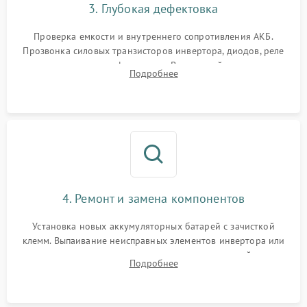
3. Глубокая дефектовка
Поломка системы защиты
1000 ₽
Подробнее →
от перегрузок
Проверка емкости и внутреннего сопротивления АКБ.
Прозвонка силовых транзисторов инвертора, диодов, реле
Неисправность системы
переключения и трансформатора. Визуальный поиск вздутых
Подробнее
защиты от короткого
1500 ₽
Подробнее →
конденсаторов и прогаров на печатной плате.
замыкания
Повреждение системы
1000 ₽
Подробнее →
защиты от перегрева
Неисправность системы
защиты от
1500 ₽
Подробнее →
перенапряжения
4. Ремонт и замена компонентов
Установка новых аккумуляторных батарей с зачисткой
клемм. Выпаивание неисправных элементов инвертора или
цепи зарядки и монтаж новых радиодеталей.
Подробнее
Восстановление поврежденных токоведущих дорожек и
замена реле.