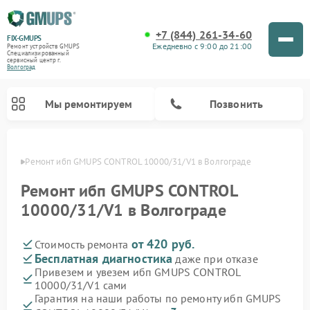
+7 (844) 261-34-60
FIX-GMUPS
Ежедневно с 9:00 до 21:00
Ремонт устройств GMUPS
Специализированный
cервисный центр г.
Волгоград
Мы ремонтируем
Позвонить
граде
Ремонт ибп GMUPS CONTROL 10000/31/V1 в Волгограде
Ремонт ибп GMUPS CONTROL
10000/31/V1 в Волгограде
от 420 руб.
Стоимость ремонта
Бесплатная диагностика
даже при отказе
Привезем и увезем ибп GMUPS CONTROL
10000/31/V1 сами
Гарантия на наши работы по ремонту ибп GMUPS