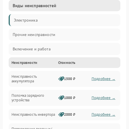
Виды неисправностей
Электроника
Прочие неисправности
Включение и работа
Неисправности
Стоимость
Работа с нагрузкой
Неисправность
Звук и индикация
1500 ₽
Подробнее →
аккумулятора
Питание и режимы
Поломка зарядного
1000 ₽
Подробнее →
устройства
Интерфейсы и связь
Неисправность инвертора
2000 ₽
Подробнее →
Температура и эксплуатация
Повреждение входных/