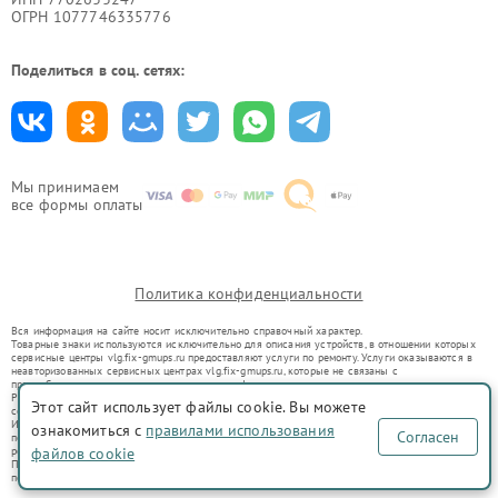
ОГРН 1077746335776
Поделиться в соц. сетях:
Мы принимаем
все формы оплаты
Политика конфиденциальности
Вся информация на сайте носит исключительно справочный характер.
Товарные знаки используются исключительно для описания устройств, в отношении которых
сервисные центры vlg.fix-gmups.ru предоставляют услуги по ремонту. Услуги оказываются в
неавторизованных сервисных центрах vlg.fix-gmups.ru, которые не связаны с
правообладателями товарных знаков или их официальными представителями.
Ремонт осуществляется для устройств, уже введенных в гражданский оборот в соответствии
Этот сайт использует файлы cookie. Вы можете
со статьей 1487 ГК РФ.
Использование товарных знаков не преследует цели индивидуализации услуг или введения
ознакомиться с
правилами использования
Согласен
потребителей в заблуждение, а служит для информирования о предоставляемых услугах по
ремонту техники указанных брендов.
файлов cookie
Представленная на сайте информация не является публичной офертой, определяемой
положениями Статьи 437(2) Гражданского кодекса РФ