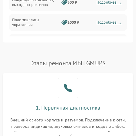
500 ₽
Подробнее →
выходных разъемов
Механические повреждения
Поломка платы
Механика
2000 ₽
Подробнее →
управления
Неисправность
3000 ₽
Подробнее →
трансформатора
Повреждение
Этапы ремонта ИБП GMUPS
500 ₽
Подробнее →
конденсаторов
Поломка предохранителя
100 ₽
Подробнее →
Неисправность системы
1000 ₽
Подробнее →
охлаждения
1. Первичная диагностика
Неисправность
500 ₽
Подробнее →
Внешний осмотр корпуса и разъемов. Подключение к сети,
индикаторов
проверка индикации, звуковых сигналов и кодов ошибок.
Измерение входного и выходного напряжения. Оценка
Поломка фильтров