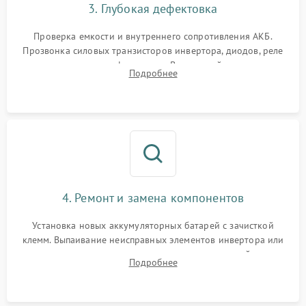
3. Глубокая дефектовка
Поломка системы защиты
1000 ₽
Подробнее →
от перегрузок
Проверка емкости и внутреннего сопротивления АКБ.
Прозвонка силовых транзисторов инвертора, диодов, реле
Неисправность системы
переключения и трансформатора. Визуальный поиск вздутых
Подробнее
защиты от короткого
1500 ₽
Подробнее →
конденсаторов и прогаров на печатной плате.
замыкания
Повреждение системы
1000 ₽
Подробнее →
защиты от перегрева
Неисправность системы
защиты от
1500 ₽
Подробнее →
перенапряжения
4. Ремонт и замена компонентов
Установка новых аккумуляторных батарей с зачисткой
клемм. Выпаивание неисправных элементов инвертора или
цепи зарядки и монтаж новых радиодеталей.
Подробнее
Восстановление поврежденных токоведущих дорожек и
замена реле.