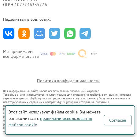
ОГРН 1077746335776
Поделиться в соц. сетях:
Мы принимаем
все формы оплаты
Политика конфиденциальности
Вся информация на сайте носит исключительно справочный характер.
Товарные знаки используются исключительно для описания устройств, в отношении которых
сервисные центры vlg.fix-gmups.ru предоставляют услуги по ремонту. Услуги оказываются в
неавторизованных сервисных центрах vlg.fix-gmups.ru, которые не связаны с
правообладателями товарных знаков или их официальными представителями.
Ремонт осуществляется для устройств, уже введенных в гражданский оборот в соответствии
Этот сайт использует файлы cookie. Вы можете
со статьей 1487 ГК РФ.
Использование товарных знаков не преследует цели индивидуализации услуг или введения
ознакомиться с
правилами использования
Согласен
потребителей в заблуждение, а служит для информирования о предоставляемых услугах по
ремонту техники указанных брендов.
файлов cookie
Представленная на сайте информация не является публичной офертой, определяемой
положениями Статьи 437(2) Гражданского кодекса РФ