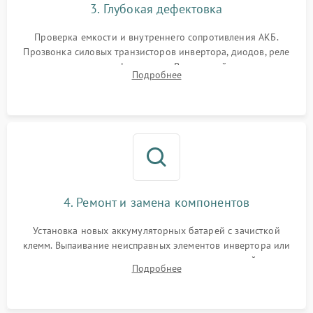
3. Глубокая дефектовка
Поломка системы защиты
1000 ₽
Подробнее →
от перегрузок
Проверка емкости и внутреннего сопротивления АКБ.
Прозвонка силовых транзисторов инвертора, диодов, реле
Неисправность системы
переключения и трансформатора. Визуальный поиск вздутых
Подробнее
защиты от короткого
1500 ₽
Подробнее →
конденсаторов и прогаров на печатной плате.
замыкания
Повреждение системы
1000 ₽
Подробнее →
защиты от перегрева
Неисправность системы
защиты от
1500 ₽
Подробнее →
перенапряжения
4. Ремонт и замена компонентов
Установка новых аккумуляторных батарей с зачисткой
клемм. Выпаивание неисправных элементов инвертора или
цепи зарядки и монтаж новых радиодеталей.
Подробнее
Восстановление поврежденных токоведущих дорожек и
замена реле.