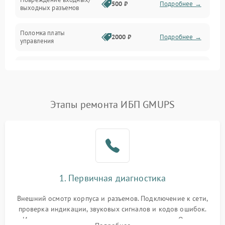
500 ₽
Подробнее →
выходных разъемов
Механические повреждения
Поломка платы
Механика
2000 ₽
Подробнее →
управления
Неисправность
3000 ₽
Подробнее →
трансформатора
Повреждение
Этапы ремонта ИБП GMUPS
500 ₽
Подробнее →
конденсаторов
Поломка предохранителя
100 ₽
Подробнее →
Неисправность системы
1000 ₽
Подробнее →
охлаждения
1. Первичная диагностика
Неисправность
500 ₽
Подробнее →
Внешний осмотр корпуса и разъемов. Подключение к сети,
индикаторов
проверка индикации, звуковых сигналов и кодов ошибок.
Измерение входного и выходного напряжения. Оценка
Поломка фильтров