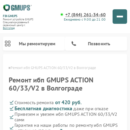
+7 (844) 261-34-60
FIX-GMUPS
Ежедневно с 9:00 до 21:00
Ремонт устройств GMUPS
Специализированный
cервисный центр г.
Волгоград
Мы ремонтируем
Позвонить
граде
Ремонт ибп GMUPS ACTION 60/33/V2 в Волгограде
Ремонт ибп GMUPS ACTION
60/33/V2 в Волгограде
от 420 руб.
Стоимость ремонта
Бесплатная диагностика
даже при отказе
Привезем и увезем ибп GMUPS ACTION 60/33/V2
сами
Гарантия на наши работы по ремонту ибп GMUPS