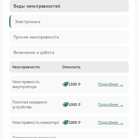
Виды неисправностей
Электроника
Прочие неисправности
Включение и работа
Неисправности
Стоимость
Работа с нагрузкой
Неисправность
Звук и индикация
1500 ₽
Подробнее →
аккумулятора
Питание и режимы
Поломка зарядного
1000 ₽
Подробнее →
устройства
Интерфейсы и связь
Неисправность инвертора
2000 ₽
Подробнее →
Температура и эксплуатация
Повреждение входных/