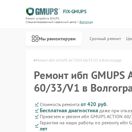
FIX-GMUPS
Ремонт устройств GMUPS
Специализированный cервисный центр г.
Волгоград
Мы ремонтируем
Срочный ремонт
Це
GMUPS в Волгограде
Ремонт ибп GMUPS ACTION 60/33/V1 в Волгограде
Ремонт ибп GMUPS 
60/33/V1 в Волгогр
от 420 руб.
Стоимость ремонта
Бесплатная диагностика
даже при отказ
Привезем и увезем ибп GMUPS ACTION 60/
Гарантия на наши работы по ремонту ибп
лет