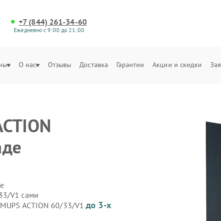
+7 (844) 261-34-60
Ежедневно с 9:00 до 21:00
ны
О нас
Отзывы
Доставка
Гарантии
Акции и скидки
Зая
ACTION
аде
е
33/V1 сами
до 3-х
 GMUPS ACTION 60/33/V1