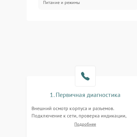
Питание и режимы
Интерфейсы и связь
Температура и эксплуатация
Механические повреждения
Механика
1. Первичная диагностика
Внешний осмотр корпуса и разъемов.
Подключение к сети, проверка индикации,
звуковых сигналов и кодов ошибок. Измерение
Подробнее
входного и выходного напряжения. Оценка