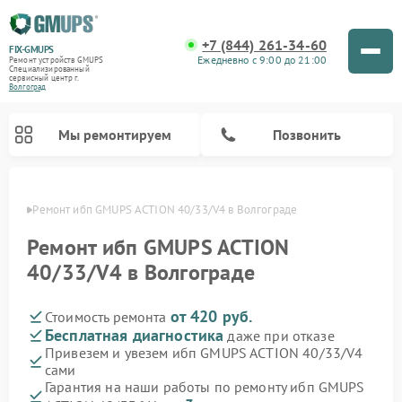
+7 (844) 261-34-60
FIX-GMUPS
Ежедневно с 9:00 до 21:00
Ремонт устройств GMUPS
Специализированный
cервисный центр г.
Волгоград
Мы ремонтируем
Позвонить
граде
Ремонт ибп GMUPS ACTION 40/33/V4 в Волгограде
Ремонт ибп GMUPS ACTION
40/33/V4 в Волгограде
от 420 руб.
Стоимость ремонта
Бесплатная диагностика
даже при отказе
Привезем и увезем ибп GMUPS ACTION 40/33/V4
сами
Гарантия на наши работы по ремонту ибп GMUPS