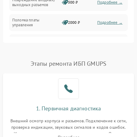
500 ₽
Подробнее →
выходных разъемов
Механические повреждения
Поломка платы
Механика
2000 ₽
Подробнее →
управления
Неисправность
3000 ₽
Подробнее →
трансформатора
Повреждение
Этапы ремонта ИБП GMUPS
500 ₽
Подробнее →
конденсаторов
Поломка предохранителя
100 ₽
Подробнее →
Неисправность системы
1000 ₽
Подробнее →
охлаждения
1. Первичная диагностика
Неисправность
500 ₽
Подробнее →
Внешний осмотр корпуса и разъемов. Подключение к сети,
индикаторов
проверка индикации, звуковых сигналов и кодов ошибок.
Измерение входного и выходного напряжения. Оценка
Поломка фильтров