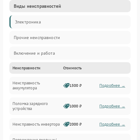
Виды неисправностей
Электроника
Прочие неисправности
Включение и работа
Неисправности
Стоимость
Работа с нагрузкой
Неисправность
Звук и индикация
1500 ₽
Подробнее →
аккумулятора
Питание и режимы
Поломка зарядного
1000 ₽
Подробнее →
устройства
Интерфейсы и связь
Неисправность инвертора
2000 ₽
Подробнее →
Температура и эксплуатация
Повреждение входных/