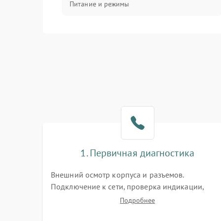
Питание и режимы
Интерфейсы и связь
Температура и эксплуатация
Механические повреждения
Механика
1. Первичная диагностика
Внешний осмотр корпуса и разъемов.
Подключение к сети, проверка индикации,
звуковых сигналов и кодов ошибок. Измерение
Подробнее
входного и выходного напряжения. Оценка