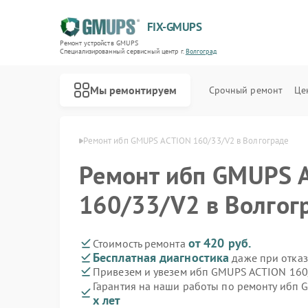
FIX-GMUPS
Ремонт устройств GMUPS
Специализированный cервисный центр г.
Волгоград
Мы ремонтируем
Срочный ремонт
Це
GMUPS в Волгограде
Ремонт ибп GMUPS ACTION 160/33/V2 в Волгограде
Ремонт ибп GMUPS 
160/33/V2 в Волгог
от 420 руб.
Стоимость ремонта
Бесплатная диагностика
даже при отказ
Привезем и увезем ибп GMUPS ACTION 160
Гарантия на наши работы по ремонту ибп
х лет