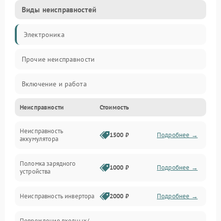
Виды неисправностей
Электроника
Прочие неисправности
Включение и работа
Неисправности
Стоимость
Работа с нагрузкой
Неисправность
Звук и индикация
1500 ₽
Подробнее →
аккумулятора
Питание и режимы
Поломка зарядного
1000 ₽
Подробнее →
устройства
Интерфейсы и связь
Неисправность инвертора
2000 ₽
Подробнее →
Температура и эксплуатация
Повреждение входных/