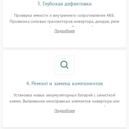
3. Глубокая дефектовка
Поломка системы защиты
1000 ₽
Подробнее →
от перегрузок
Проверка емкости и внутреннего сопротивления АКБ.
Прозвонка силовых транзисторов инвертора, диодов, реле
Неисправность системы
переключения и трансформатора. Визуальный поиск вздутых
Подробнее
защиты от короткого
1500 ₽
Подробнее →
конденсаторов и прогаров на печатной плате.
замыкания
Повреждение системы
1000 ₽
Подробнее →
защиты от перегрева
Неисправность системы
защиты от
1500 ₽
Подробнее →
перенапряжения
4. Ремонт и замена компонентов
Установка новых аккумуляторных батарей с зачисткой
клемм. Выпаивание неисправных элементов инвертора или
цепи зарядки и монтаж новых радиодеталей.
Подробнее
Восстановление поврежденных токоведущих дорожек и
замена реле.