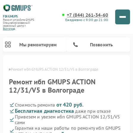
+7 (844) 261-34-60
FIX-GMUPS
Ежедневно с 9:00 до 21:00
Ремонт устройств GMUPS
Специализированный
cервисный центр г.
Волгоград
Мы ремонтируем
Позвонить
граде
Ремонт ибп GMUPS ACTION 12/31/V5 в Волгограде
Ремонт ибп GMUPS ACTION
12/31/V5 в Волгограде
от 420 руб.
Стоимость ремонта
Бесплатная диагностика
даже при отказе
Привезем и увезем ибп GMUPS ACTION 12/31/V5
сами
Гарантия на наши работы по ремонту ибп GMUPS