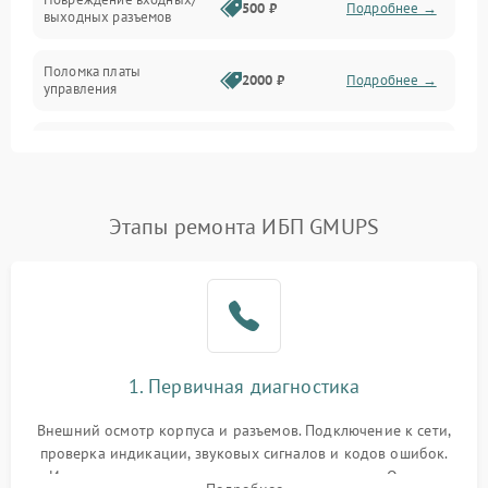
500 ₽
Подробнее →
выходных разъемов
Механические повреждения
Поломка платы
Механика
2000 ₽
Подробнее →
управления
Неисправность
3000 ₽
Подробнее →
трансформатора
Повреждение
Этапы ремонта ИБП GMUPS
500 ₽
Подробнее →
конденсаторов
Поломка предохранителя
100 ₽
Подробнее →
Неисправность системы
1000 ₽
Подробнее →
охлаждения
1. Первичная диагностика
Неисправность
500 ₽
Подробнее →
Внешний осмотр корпуса и разъемов. Подключение к сети,
индикаторов
проверка индикации, звуковых сигналов и кодов ошибок.
Измерение входного и выходного напряжения. Оценка
Поломка фильтров