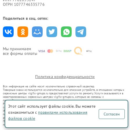
ОГРН 1077746335776
Поделиться в соц. сетях:
Мы принимаем
все формы оплаты
Политика конфиденциальности
Вся информация на сайте носит исключительно справочный характер.
Товарные знаки используются исключительно для описания устройств, в отношении которых
сервисные центры vlg.fix-gmups.ru предоставляют услуги по ремонту. Услуги оказываются в
неавторизованных сервисных центрах vlg.fix-gmups.ru, которые не связаны с
правообладателями товарных знаков или их официальными представителями.
Ремонт осуществляется для устройств, уже введенных в гражданский оборот в соответствии
Этот сайт использует файлы cookie. Вы можете
со статьей 1487 ГК РФ.
Использование товарных знаков не преследует цели индивидуализации услуг или введения
ознакомиться с
правилами использования
Согласен
потребителей в заблуждение, а служит для информирования о предоставляемых услугах по
ремонту техники указанных брендов.
файлов cookie
Представленная на сайте информация не является публичной офертой, определяемой
положениями Статьи 437(2) Гражданского кодекса РФ