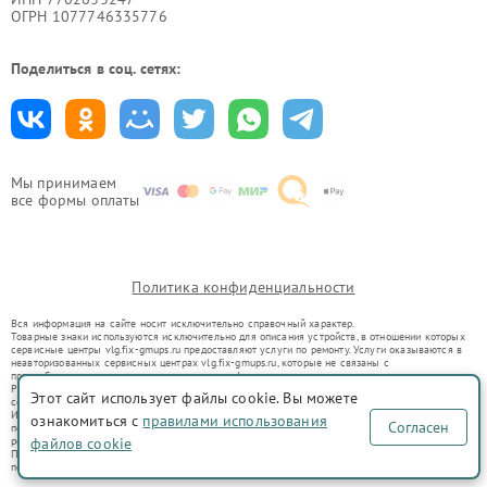
ОГРН 1077746335776
Поделиться в соц. сетях:
Мы принимаем
все формы оплаты
Политика конфиденциальности
Вся информация на сайте носит исключительно справочный характер.
Товарные знаки используются исключительно для описания устройств, в отношении которых
сервисные центры vlg.fix-gmups.ru предоставляют услуги по ремонту. Услуги оказываются в
неавторизованных сервисных центрах vlg.fix-gmups.ru, которые не связаны с
правообладателями товарных знаков или их официальными представителями.
Ремонт осуществляется для устройств, уже введенных в гражданский оборот в соответствии
Этот сайт использует файлы cookie. Вы можете
со статьей 1487 ГК РФ.
Использование товарных знаков не преследует цели индивидуализации услуг или введения
ознакомиться с
правилами использования
Согласен
потребителей в заблуждение, а служит для информирования о предоставляемых услугах по
ремонту техники указанных брендов.
файлов cookie
Представленная на сайте информация не является публичной офертой, определяемой
положениями Статьи 437(2) Гражданского кодекса РФ