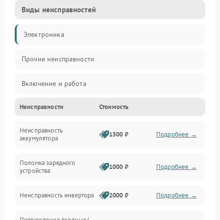
Виды неисправностей
Электроника
Прочие неисправности
Включение и работа
Неисправности
Стоимость
Работа с нагрузкой
Неисправность
Звук и индикация
1500 ₽
Подробнее →
аккумулятора
Питание и режимы
Поломка зарядного
1000 ₽
Подробнее →
устройства
Интерфейсы и связь
Неисправность инвертора
2000 ₽
Подробнее →
Температура и эксплуатация
Повреждение входных/