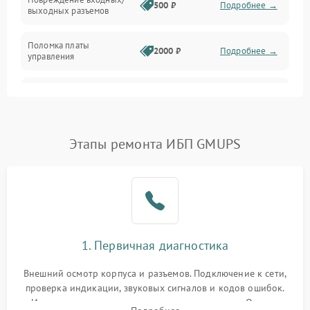
500 ₽
Подробнее →
выходных разъемов
Механические повреждения
Поломка платы
Механика
2000 ₽
Подробнее →
управления
Неисправность
3000 ₽
Подробнее →
трансформатора
Повреждение
Этапы ремонта ИБП GMUPS
500 ₽
Подробнее →
конденсаторов
Поломка предохранителя
100 ₽
Подробнее →
Неисправность системы
1000 ₽
Подробнее →
охлаждения
1. Первичная диагностика
Неисправность
500 ₽
Подробнее →
Внешний осмотр корпуса и разъемов. Подключение к сети,
индикаторов
проверка индикации, звуковых сигналов и кодов ошибок.
Измерение входного и выходного напряжения. Оценка
Поломка фильтров