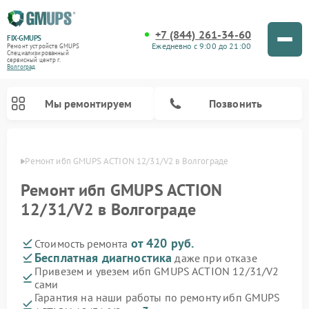
+7 (844) 261-34-60
FIX-GMUPS
Ежедневно с 9:00 до 21:00
Ремонт устройств GMUPS
Специализированный
cервисный центр г.
Волгоград
Мы ремонтируем
Позвонить
граде
Ремонт ибп GMUPS ACTION 12/31/V2 в Волгограде
Ремонт ибп GMUPS ACTION
12/31/V2 в Волгограде
от 420 руб.
Стоимость ремонта
Бесплатная диагностика
даже при отказе
Привезем и увезем ибп GMUPS ACTION 12/31/V2
сами
Гарантия на наши работы по ремонту ибп GMUPS