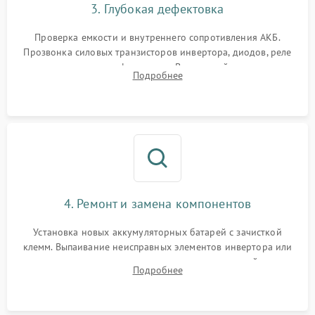
3. Глубокая дефектовка
Поломка системы защиты
1000 ₽
Подробнее →
от перегрузок
Проверка емкости и внутреннего сопротивления АКБ.
Прозвонка силовых транзисторов инвертора, диодов, реле
Неисправность системы
переключения и трансформатора. Визуальный поиск вздутых
Подробнее
защиты от короткого
1500 ₽
Подробнее →
конденсаторов и прогаров на печатной плате.
замыкания
Повреждение системы
1000 ₽
Подробнее →
защиты от перегрева
Неисправность системы
защиты от
1500 ₽
Подробнее →
перенапряжения
4. Ремонт и замена компонентов
Установка новых аккумуляторных батарей с зачисткой
клемм. Выпаивание неисправных элементов инвертора или
цепи зарядки и монтаж новых радиодеталей.
Подробнее
Восстановление поврежденных токоведущих дорожек и
замена реле.